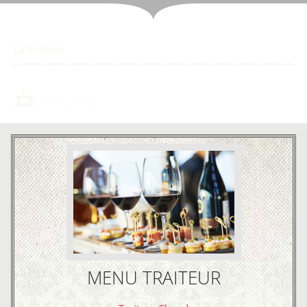
La Braoule
›
Menus
Menus
MENU TRAITEUR