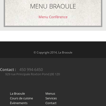
MENU BRAOULE
Menu Conférence
© Copyright 2014, La Braoule
Contact :
450 994-6450
929 rue Principale Roxton Pond J0E 1Z0
La Braoule
Menus
Cours de cuisine
Services
Évènements
Contact