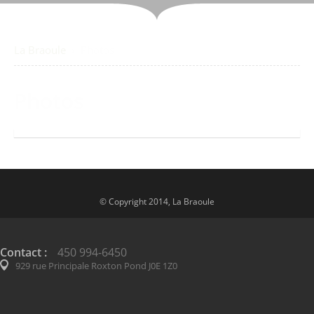
La Braoule
›
Photos
Photos
© Copyright 2014, La Braoule
Contact :
450 994-6450
929 rue Principale Roxton Pond J0E 1Z0